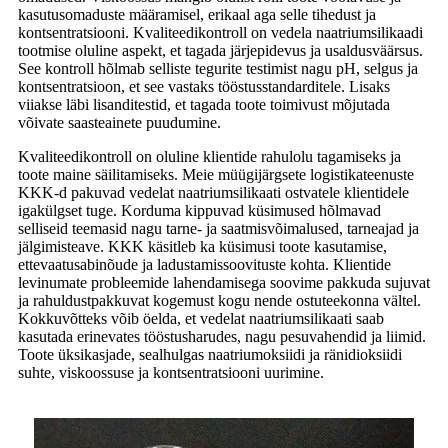
kasutusomaduste määramisel, erikaal aga selle tihedust ja
kontsentratsiooni. Kvaliteedikontroll on vedela naatriumsilikaadi
tootmise oluline aspekt, et tagada järjepidevus ja usaldusväärsus.
See kontroll hõlmab selliste tegurite testimist nagu pH, selgus ja
kontsentratsioon, et see vastaks tööstusstandarditele. Lisaks
viiakse läbi lisanditestid, et tagada toote toimivust mõjutada
võivate saasteainete puudumine.
Kvaliteedikontroll on oluline klientide rahulolu tagamiseks ja
toote maine säilitamiseks. Meie müügijärgsete logistikateenuste
KKK-d pakuvad vedelat naatriumsilikaati ostvatele klientidele
igakülgset tuge. Korduma kippuvad küsimused hõlmavad
selliseid teemasid nagu tarne- ja saatmisvõimalused, tarneajad ja
jälgimisteave. KKK käsitleb ka küsimusi toote kasutamise,
ettevaatusabinõude ja ladustamissoovituste kohta. Klientide
levinumate probleemide lahendamisega soovime pakkuda sujuvat
ja rahuldustpakkuvat kogemust kogu nende ostuteekonna vältel.
Kokkuvõtteks võib öelda, et vedelat naatriumsilikaati saab
kasutada erinevates tööstusharudes, nagu pesuvahendid ja liimid.
Toote üksikasjade, sealhulgas naatriumoksiidi ja ränidioksiidi
suhte, viskoossuse ja kontsentratsiooni uurimine.