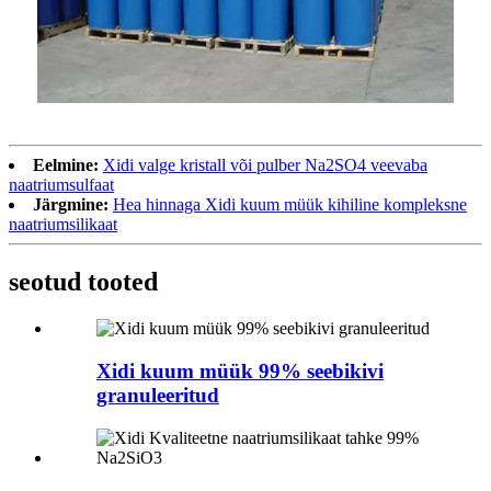
Eelmine:
Xidi valge kristall või pulber Na2SO4 veevaba
naatriumsulfaat
Järgmine:
Hea hinnaga Xidi kuum müük kihiline kompleksne
naatriumsilikaat
seotud tooted
Xidi kuum müük 99% seebikivi
granuleeritud