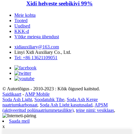
Xidi helveste seebikivi 99%
Meie kohta
Tooted
Uudised
KKK-d
Võtke meiega ühendust
xidiauxiliary@163.com
Linyi Xidi Auxiliary Co., Ltd.
Tel: +86 13621109051
© Autoriõigus - 2010-2023 : Kõik õigused kaitstud.
Saidikaart
-
AMP Mobile
Soda Ash Light
,
Soodatuhk Tihe
,
Soda Ash Kerge
naatriumkarbonaat
,
Soda Ash Light kasutusalad
,
APSM
(aktiveeritud polünaatriummetasilikte)
,
teine ​​nimi: vesiklaas
,
Saada meil
x