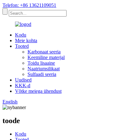
Telefon: +86 13621109051
Kodu
Meie kohta
Tooted
Karbonaat seeria
Keemiline materjal
Toidu lisaaine
Naatriumsilikaat
Sulfaadi seeria
Uudised
KKK-d
Võtke meiega ühendust
English
toode
Kodu
Tooted