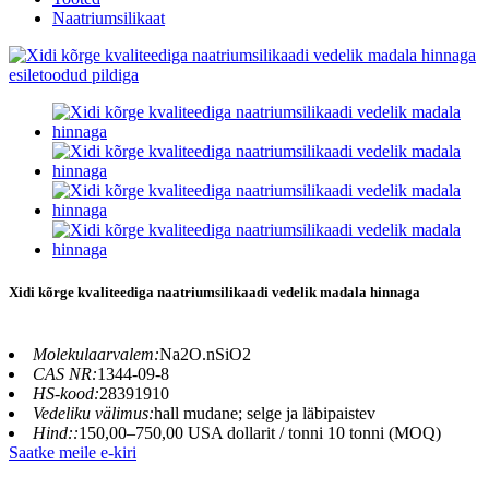
Naatriumsilikaat
Xidi kõrge kvaliteediga naatriumsilikaadi vedelik madala hinnaga
Molekulaarvalem:
Na2O.nSiO2
CAS NR:
1344-09-8
HS-kood:
28391910
Vedeliku välimus:
hall mudane; selge ja läbipaistev
Hind::
150,00–750,00 USA dollarit / tonni 10 tonni (MOQ)
Saatke meile e-kiri