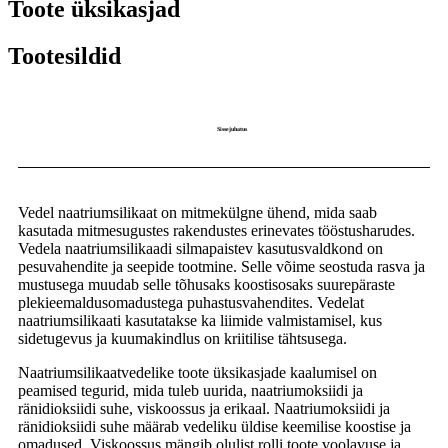
Toote üksikasjad
Tootesildid
Sissejuhatus
Vedel naatriumsilikaat on mitmekülgne ühend, mida saab
kasutada mitmesugustes rakendustes erinevates tööstusharudes.
Vedela naatriumsilikaadi silmapaistev kasutusvaldkond on
pesuvahendite ja seepide tootmine. Selle võime seostuda rasva ja
mustusega muudab selle tõhusaks koostisosaks suurepäraste
plekieemaldusomadustega puhastusvahendites. Vedelat
naatriumsilikaati kasutatakse ka liimide valmistamisel, kus
sidetugevus ja kuumakindlus on kriitilise tähtsusega.
Naatriumsilikaatvedelike toote üksikasjade kaalumisel on
peamised tegurid, mida tuleb uurida, naatriumoksiidi ja
ränidioksiidi suhe, viskoossus ja erikaal. Naatriumoksiidi ja
ränidioksiidi suhe määrab vedeliku üldise keemilise koostise ja
omadused. Viskoossus mängib olulist rolli toote voolavuse ja