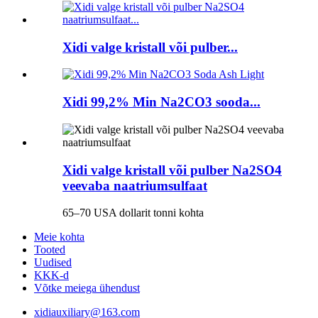
Xidi valge kristall või pulber...
Xidi 99,2% Min Na2CO3 sooda...
Xidi valge kristall või pulber Na2SO4
veevaba naatriumsulfaat
65–70 USA dollarit tonni kohta
Meie kohta
Tooted
Uudised
KKK-d
Võtke meiega ühendust
xidiauxiliary@163.com