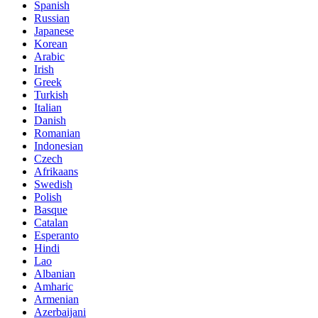
Spanish
Russian
Japanese
Korean
Arabic
Irish
Greek
Turkish
Italian
Danish
Romanian
Indonesian
Czech
Afrikaans
Swedish
Polish
Basque
Catalan
Esperanto
Hindi
Lao
Albanian
Amharic
Armenian
Azerbaijani