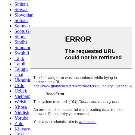
Sinhala
Slovak
Slovenian
Somali
Samoan
Scots Gaelic
Shona
Sindhi
Sundanese
Swahili
Tajik
Tamil
Telugu
Thai
Ukrainian
Urdu
Uzbek
Vietnamese
Welsh
Xhosa
Yiddish
Yoruba
Zulu
Kinyarwanda
Tatar