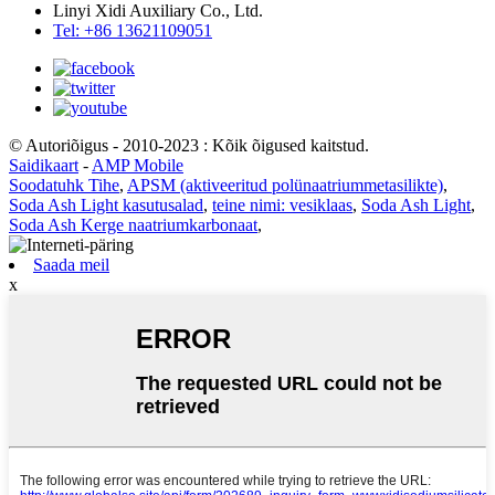
Linyi Xidi Auxiliary Co., Ltd.
Tel: +86 13621109051
© Autoriõigus - 2010-2023 : Kõik õigused kaitstud.
Saidikaart
-
AMP Mobile
Soodatuhk Tihe
,
APSM (aktiveeritud polünaatriummetasilikte)
,
Soda Ash Light kasutusalad
,
teine ​​nimi: vesiklaas
,
Soda Ash Light
,
Soda Ash Kerge naatriumkarbonaat
,
Saada meil
x