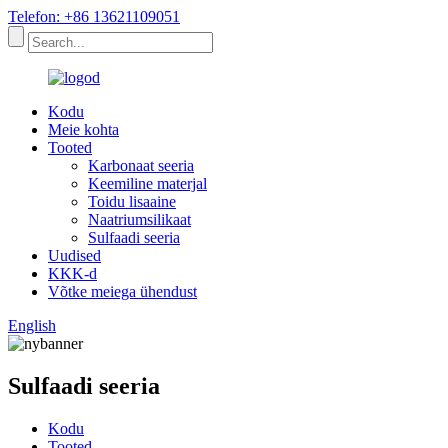
Telefon: +86 13621109051
Kodu
Meie kohta
Tooted
Karbonaat seeria
Keemiline materjal
Toidu lisaaine
Naatriumsilikaat
Sulfaadi seeria
Uudised
KKK-d
Võtke meiega ühendust
English
Sulfaadi seeria
Kodu
Tooted