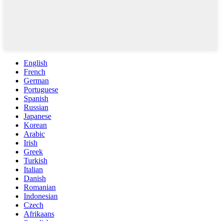
English
French
German
Portuguese
Spanish
Russian
Japanese
Korean
Arabic
Irish
Greek
Turkish
Italian
Danish
Romanian
Indonesian
Czech
Afrikaans