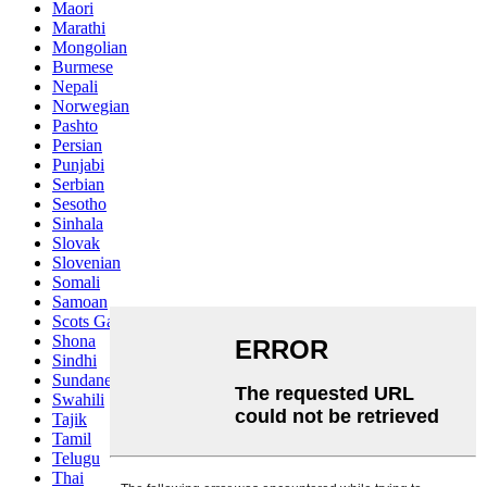
Maori
Marathi
Mongolian
Burmese
Nepali
Norwegian
Pashto
Persian
Punjabi
Serbian
Sesotho
Sinhala
Slovak
Slovenian
Somali
Samoan
Scots Gaelic
Shona
Sindhi
Sundanese
Swahili
Tajik
Tamil
Telugu
Thai