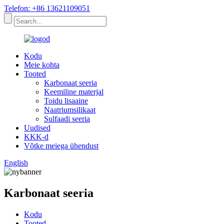
Telefon: +86 13621109051
Kodu
Meie kohta
Tooted
Karbonaat seeria
Keemiline materjal
Toidu lisaaine
Naatriumsilikaat
Sulfaadi seeria
Uudised
KKK-d
Võtke meiega ühendust
English
Karbonaat seeria
Kodu
Tooted