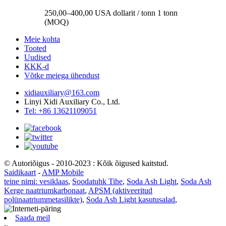
250,00–400,00 USA dollarit / tonn 1 tonn
(MOQ)
Meie kohta
Tooted
Uudised
KKK-d
Võtke meiega ühendust
xidiauxiliary@163.com
Linyi Xidi Auxiliary Co., Ltd.
Tel: +86 13621109051
© Autoriõigus - 2010-2023 : Kõik õigused kaitstud.
Saidikaart
-
AMP Mobile
teine ​​nimi: vesiklaas
,
Soodatuhk Tihe
,
Soda Ash Light
,
Soda Ash
Kerge naatriumkarbonaat
,
APSM (aktiveeritud
polünaatriummetasilikte)
,
Soda Ash Light kasutusalad
,
Saada meil